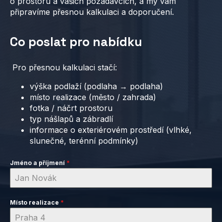
o prostoru a vašich požadavcích, a my vám
připravíme přesnou kalkulaci a doporučení.
Co poslat pro nabídku
Pro přesnou kalkulaci stačí:
výška podlaží (podlaha → podlaha)
místo realizace (město / zahrada)
fotka / náčrt prostoru
typ nášlapů a zábradlí
informace o exteriérovém prostředí (vlhké,
slunečné, terénní podmínky)
Jméno a příjmení
*
Místo realizace
*