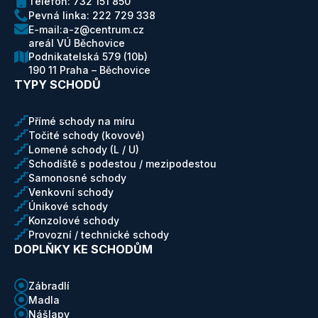
Telefon: 732 151 850
Pevná linka: 222 729 338
E-mail:a-z@centrum.cz
areál VÚ Běchovice
Podnikatelská 579 (10b)
190 11 Praha – Běchovice
TYPY SCHODŮ
Přímé schody na míru
Točité schody (kovové)
Lomené schody (L / U)
Schodiště s podestou / mezipodestou
Samonosné schody
Venkovní schody
Únikové schody
Konzolové schody
Provozní / technické schody
DOPLŇKY KE SCHODŮM
Zábradlí
Madla
Nášlapy